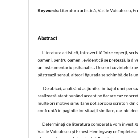
Keywords:
Literatura artistică, Vasile Voiculescu,
Abstract
Literatura artistică, introvertită între coperți, scr
oameni, pentru oameni, evident că se pretează la diver
un instrumentariu psihanalist. Deseori cuvintele tra
păstrează sensul, alteori figurația se schimbă de la u
De obicei, analizând acțiunile, limbajul unei perso
realizează atent punând accent pe fiecare caz concret.
multe ori motive simultane pot apropia scriitori din di
confruntă în paginile lor situații similare, dar nicide
Determinați de literatura comparată vom investiga ac
Vasile Voiculescu și Ernest Hemingway ce împletesc r