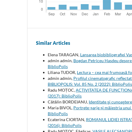
Similar Articles
Elena TARAGAN,
Lansarea biobibliografiei Va
admin admin,
Bogdan Petriceu Hasdeu despre 
BiblioPolis
Liliana TUDOR,
Lectura – cea mai frumoasă fo
admin admin,
Profilul cinematografic reflecta
BIBLIOPOLIS: Vol. 85 No. 2 (2022): BiblioPolis
Radu MOȚOC,
ACTIVITATEA DE FUNCȚIONA
(2017): BiblioPolis
Cătălin BORDEIANU,
Identitate şi cunoaştere
Maria BIVOL,
Portrete-șarje și măiestria unui
BiblioPolis
Ecaterina CIORTAN,
ROMANUL LIDIEI ISTR
(2016): BiblioPolis
Radu MOȚOC, Făgăraș,
VASILE ALECSANDRI