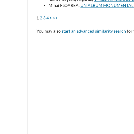
Mihai FLOAREA,
UN ALBUM MONUMENTA
1
2
3
4
>
>>
You may also
start an advanced similarity search
for 