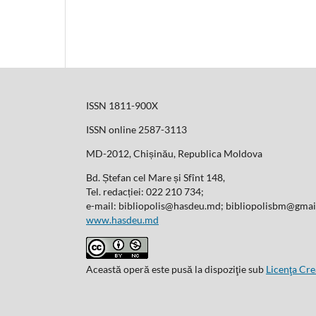
ISSN 1811-900X
ISSN online 2587-3113
MD-2012, Chișinău, Republica Moldova
Bd. Ștefan cel Mare și Sfînt 148,
Tel. redacției: 022 210 734;
e-mail: bibliopolis@hasdeu.md; bibliopolisbm@gma
www.hasdeu.md
Această operă este pusă la dispoziţie sub
Licenţa Cr