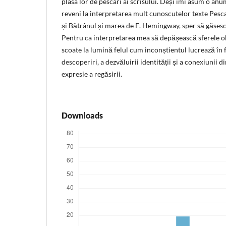
plasa lor de pescari ai scrisului. Deși îmi asum o anu
reveni la interpretarea mult cunoscutelor texte Pesc
și Bătrânul și marea de E. Hemingway, sper să găsesc
Pentru ca interpretarea mea să depășească sferele ob
scoate la lumină felul cum inconștientul lucrează în 
descoperiri, a dezvăluirii identității și a conexiunii di
expresie a regăsirii.
Downloads