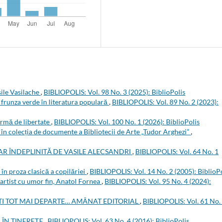
sile Vasilache
,
BIBLIOPOLIS: Vol. 98 No. 3 (2025): BiblioPolis
frunza verde în literatura populară
,
BIBLIOPOLIS: Vol. 89 No. 2 (2023):
rmă de libertate
,
BIBLIOPOLIS: Vol. 100 No. 1 (2026): BiblioPolis
t în colecția de documente a Bibliotecii de Arte „Tudor Arghezi”
,
R ÎNDEPLINITĂ DE VASILE ALECSANDRI
,
BIBLIOPOLIS: Vol. 64 No. 1
 în proza clasică a copilăriei
,
BIBLIOPOLIS: Vol. 14 No. 2 (2005): BiblioP
 artist cu umor fin, Anatol Fornea
,
BIBLIOPOLIS: Vol. 95 No. 4 (2024):
ATI TOT MAI DEPARTE… AMÂNAT EDITORIAL
,
BIBLIOPOLIS: Vol. 61 No.
 ÎN TINEREȚE
,
BIBLIOPOLIS: Vol. 63 No. 4 (2016): BiblioPolis