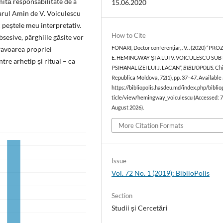
mită responsabilitate de a
15.06.2020
arul Amin de V. Voiculescu
 peștele meu interpretativ.
How to Cite
sesive, pârghiile găsite vor
favoarea propriei
FONARI, Doctor conferențiar, . V. . (2020) “PRO
E. HEMINGWAY ȘI A LUI V. VOICULESCU SUB
ntre arhetip și ritual – ca
PSIHANALIZEI LUI J. LACAN”,
BIBLIOPOLIS
. Ch
Republica Moldova, 72(1), pp. 37–47. Available 
https://bibliopolis.hasdeu.md/index.php/bibliop
ticle/view/hemingway_voiculescu (Accessed: 
August 2026).
More Citation Formats
Issue
Vol. 72 No. 1 (2019): BiblioPolis
Section
Studii și Cercetări