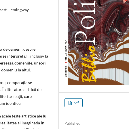
 Ernest Hemingway
isă de oameni, despre
se interpretări, inclusiv la
versează domeniile, uneori
n domeniu la altul.
ane, comparația se
 În literatura critică de
ferite spații, care
pdf
cum identice.
ele teste artistice ale lui
ealitatea și imaginația în
Published