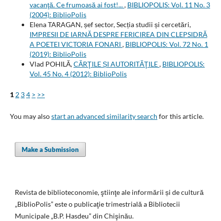
vacanţă. Ce frumoasă ai fost!...
,
BIBLIOPOLIS: Vol. 11 No. 3
(2004): BiblioPolis
Elena TARAGAN, șef sector, Secția studii și cercetări,
IMPRESII DE IARNĂ DESPRE FERICIREA DIN CLEPSIDRĂ
A POETEI VICTORIA FONARI
,
BIBLIOPOLIS: Vol. 72 No. 1
(2019): BiblioPolis
Vlad POHILĂ,
CĂRŢILE ȘI AUTORITĂŢILE
,
BIBLIOPOLIS:
Vol. 45 No. 4 (2012): BiblioPolis
1
2
3
4
>
>>
You may also
start an advanced similarity search
for this article.
Make a Submission
Revista de biblioteconomie, ştiinţe ale informării și de cultură
„BiblioPolis” este o publicaţie trimestrială a Bibliotecii
Municipale „B.P. Hasdeu” din Chişinău.