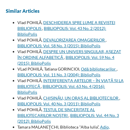
Similar Articles
Vlad POHILĂ,
DESCHIDEREA SPRE LUME A REVISTEI
BIBLIOPOLIS
,
BIBLIOPOLIS: Vol. 43 No. 2 (2012):
BiblioPolis
Vlad POHILĂ,
DEVALORIZAREA OMAGIERILOR
,
BIBLIOPOLIS: Vol. 58 No. 3 (2015): BiblioPolis
Vlad POHILĂ,
DESPRE UN UNIVERS SINGULAR, AȘEZAT
ÎN ORDINE ALFABETICĂ
,
BIBLIOPOLIS: Vol. 59 No. 4
(2015): BiblioPolis
VLad POHILĂ, Tatiana GORINCIOI,
Odă bibliotecarilor
,
BIBLIOPOLIS: Vol. 11 No. 3 (2004): BiblioPolis
Vlad POHILĂ,
INTERFERENȚA ARTELOR – ÎN VIAȚĂ ȘI LA
BIBLIOTECĂ
,
BIBLIOPOLIS: Vol. 63 No. 4 (2016):
BiblioPolis
Vlad POHILĂ,
CHIŞINĂU, UN ORAŞ AL BIBLIOTECILOR
,
BIBLIOPOLIS: Vol. 40 No. 3 (2011): BiblioPolis
Vlad POHILĂ,
TESTUL DE SINCERITATE AL
BIBLIOTECARILOR NOŞTRI
,
BIBLIOPOLIS: Vol. 44 No. 3
(2012): BiblioPolis
Tamara MALANEŢCHI, Biblioteca "Alba lulia”,
Adio,