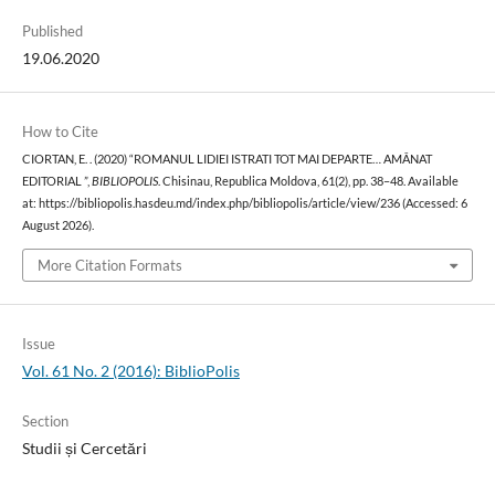
Published
19.06.2020
How to Cite
CIORTAN, E. . (2020) “ROMANUL LIDIEI ISTRATI TOT MAI DEPARTE… AMÂNAT
EDITORIAL ”,
BIBLIOPOLIS
. Chisinau, Republica Moldova, 61(2), pp. 38–48. Available
at: https://bibliopolis.hasdeu.md/index.php/bibliopolis/article/view/236 (Accessed: 6
August 2026).
More Citation Formats
Issue
Vol. 61 No. 2 (2016): BiblioPolis
Section
Studii și Cercetări