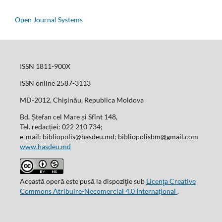
Open Journal Systems
ISSN 1811-900X
ISSN online 2587-3113
MD-2012, Chișinău, Republica Moldova
Bd. Ștefan cel Mare și Sfînt 148,
Tel. redacției: 022 210 734;
e-mail: bibliopolis@hasdeu.md; bibliopolisbm@gmail.com
www.hasdeu.md
Această operă este pusă la dispoziţie sub
Licenţa Creative
Commons Atribuire-Necomercial 4.0 Internațional
.