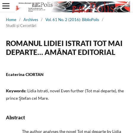
Home
/
Archives
/
Vol. 61 No. 2 (2016): BiblioPolis
/
Studii și Cercetări
ROMANUL LIDIEI ISTRATI TOT MAI
DEPARTE… AMÂNAT EDITORIAL
Ecaterina CIORTAN
Keywords:
Lidia Istrati, novel Even further (Tot mai departe), the
prince Ştefan cel Mare.
Abstract
The author analyses the novel Tot mai departe by Lidia