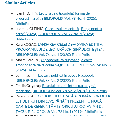
Similar Articles
Ivan PILCHIN,
Lectura ca o (posibilă) formă de
procrastinare?
,
BIBLIOPOLIS: Vol. 99 No. 4 (2025):
BiblioPolis
Ludmila OLEINIC,
Concursul de lectură „Bingo pentru
carte” (2025)
,
BIBLIOPOLIS: Vol. 99 No. 4 (2025):
BiblioPolis
Raia ROGAC,
LANSAREA CELEI DE-A XVII-A EDIȚII A
PROGRAMULUI DE LECTURĂ „CHIȘINĂUL CITEȘTE”
,
BIBLIOPOLIS: Vol. 76 No. 1 (2020): BiblioPolis
Andrei VIZIRU,
O progenitură dușmană, o carte
emoționantă de Nicolae Negru
,
BIBLIOPOLIS: Vol. 98 No. 3
(2025): BiblioPolis
admin admin,
Lectura publică în epoca Facebook
,
BIBLIOPOLIS: Vol. 85 No. 2 (2022): BiblioPolis
Emilia Grigoraș,
Ritualul lecturii într-o paradigmă
modernă
,
BIBLIOPOLIS: Vol. 78 No. 3 (2020): BiblioPolis
Raia ROGAC,
O ISTORIE ILUSTRATĂ A ROMÂNILOR DE LA
EST DE PRUT DIN 1971 PÂNĂ ÎN PREZENT: O NOUĂ
CARTE DE REFERINȚĂ A ISTORICULUI OCTAVIAN D.
ȚÂCU
,
BIBLIOPOLIS: Vol. 72 No. 1 (2019): BiblioPolis