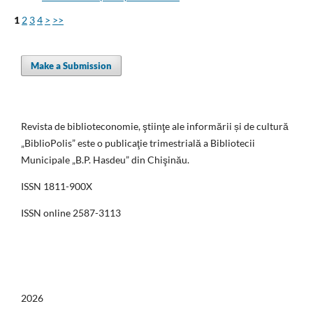
1
2
3
4
>
>>
Make a Submission
Revista de biblioteconomie, ştiinţe ale informării și de cultură
„BiblioPolis” este o publicaţie trimestrială a Bibliotecii
Municipale „B.P. Hasdeu” din Chişinău.
ISSN 1811-900X
ISSN online 2587-3113
2026