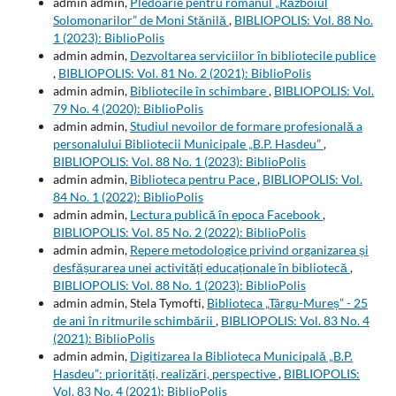
admin admin,
Pledoarie pentru romanul „Războiul
Solomonarilor” de Moni Stănilă
,
BIBLIOPOLIS: Vol. 88 No.
1 (2023): BiblioPolis
admin admin,
Dezvoltarea serviciilor în bibliotecile publice
,
BIBLIOPOLIS: Vol. 81 No. 2 (2021): BiblioPolis
admin admin,
Bibliotecile în schimbare
,
BIBLIOPOLIS: Vol.
79 No. 4 (2020): BiblioPolis
admin admin,
Studiul nevoilor de formare profesională a
personalului Bibliotecii Municipale „B.P. Hasdeu”
,
BIBLIOPOLIS: Vol. 88 No. 1 (2023): BiblioPolis
admin admin,
Biblioteca pentru Pace
,
BIBLIOPOLIS: Vol.
84 No. 1 (2022): BiblioPolis
admin admin,
Lectura publică în epoca Facebook
,
BIBLIOPOLIS: Vol. 85 No. 2 (2022): BiblioPolis
admin admin,
Repere metodologice privind organizarea și
desfășurarea unei activități educaționale în bibliotecă
,
BIBLIOPOLIS: Vol. 88 No. 1 (2023): BiblioPolis
admin admin, Stela Tymofti,
Biblioteca „Târgu-Mureș” - 25
de ani în ritmurile schimbării
,
BIBLIOPOLIS: Vol. 83 No. 4
(2021): BiblioPolis
admin admin,
Digitizarea la Biblioteca Municipală „B.P.
Hasdeu”: priorități, realizări, perspective
,
BIBLIOPOLIS:
Vol. 83 No. 4 (2021): BiblioPolis