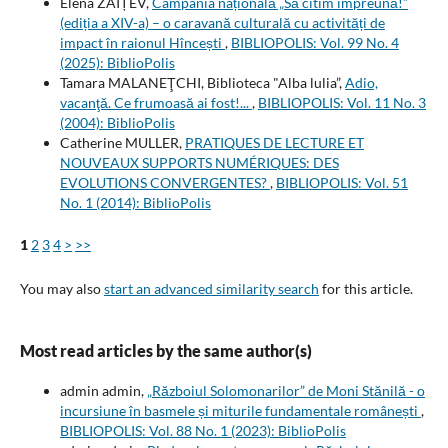
Elena ZAIȚEV,
Campania națională „Să citim împreună!”
(ediția a XIV-a) – o caravană culturală cu activități de
impact în raionul Hîncești
,
BIBLIOPOLIS: Vol. 99 No. 4
(2025): BiblioPolis
Tamara MALANEŢCHI, Biblioteca "Alba lulia”,
Adio,
vacanţă. Ce frumoasă ai fost!...
,
BIBLIOPOLIS: Vol. 11 No. 3
(2004): BiblioPolis
Catherine MULLER,
PRATIQUES DE LECTURE ET
NOUVEAUX SUPPORTS NUMÉRIQUES: DES
EVOLUTIONS CONVERGENTES?
,
BIBLIOPOLIS: Vol. 51
No. 1 (2014): BiblioPolis
1
2
3
4
>
>>
You may also
start an advanced similarity search
for this article.
Most read articles by the same author(s)
admin admin,
„Războiul Solomonarilor” de Moni Stănilă - o
incursiune în basmele și miturile fundamentale românești
,
BIBLIOPOLIS: Vol. 88 No. 1 (2023): BiblioPolis