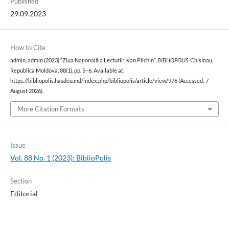
Published
29.09.2023
How to Cite
admin, admin (2023) “Ziua Națională a Lecturii: Ivan Pilchin”,
BIBLIOPOLIS
. Chisinau,
Republica Moldova, 88(1), pp. 5–6. Available at:
https://bibliopolis.hasdeu.md/index.php/bibliopolis/article/view/976 (Accessed: 7
August 2026).
More Citation Formats
Issue
Vol. 88 No. 1 (2023): BiblioPolis
Section
Editorial