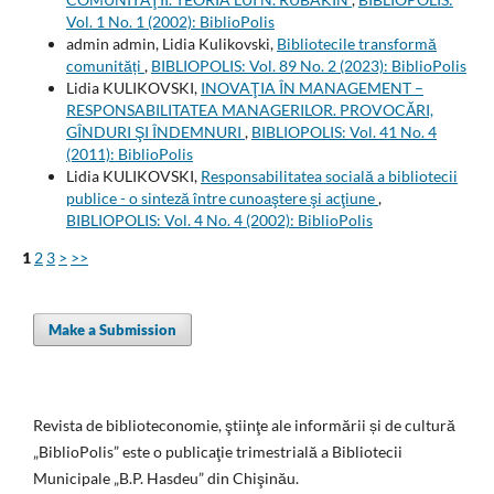
Vol. 1 No. 1 (2002): BiblioPolis
admin admin, Lidia Kulikovski,
Bibliotecile transformă
comunități
,
BIBLIOPOLIS: Vol. 89 No. 2 (2023): BiblioPolis
Lidia KULIKOVSKI,
INOVAŢIA ÎN MANAGEMENT –
RESPONSABILITATEA MANAGERILOR. PROVOCĂRI,
GÎNDURI ŞI ÎNDEMNURI
,
BIBLIOPOLIS: Vol. 41 No. 4
(2011): BiblioPolis
Lidia KULIKOVSKI,
Responsabilitatea socială a bibliotecii
publice - o sinteză între cunoaştere şi acţiune
,
BIBLIOPOLIS: Vol. 4 No. 4 (2002): BiblioPolis
1
2
3
>
>>
Make a Submission
Revista de biblioteconomie, ştiinţe ale informării și de cultură
„BiblioPolis” este o publicaţie trimestrială a Bibliotecii
Municipale „B.P. Hasdeu” din Chişinău.