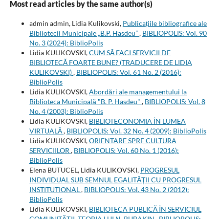
Most read articles by the same author(s)
admin admin, Lidia Kulikovski,
Publicațiile bibliografice ale
Bibliotecii Municipale „B.P. Hasdeu”
,
BIBLIOPOLIS: Vol. 90
No. 3 (2024): BiblioPolis
Lidia KULIKOVSKI,
CUM SĂ FACI SERVICII DE
BIBLIOTECĂ FOARTE BUNE? (TRADUCERE DE LIDIA
KULIKOVSKI)
,
BIBLIOPOLIS: Vol. 61 No. 2 (2016):
BiblioPolis
Lidia KULIKOVSKI,
Abordări ale managementului la
Biblioteca Municipală "B. P. Hasdeu"
,
BIBLIOPOLIS: Vol. 8
No. 4 (2003): BiblioPolis
Lidia KULIKOVSKI,
BIBLIOTECONOMIA ÎN LUMEA
VIRTUALĂ
,
BIBLIOPOLIS: Vol. 32 No. 4 (2009): BiblioPolis
Lidia KULIKOVSKI,
ORIENTARE SPRE CULTURA
SERVICIILOR
,
BIBLIOPOLIS: Vol. 60 No. 1 (2016):
BiblioPolis
Elena BUTUCEL, Lidia KULIKOVSKI,
PROGRESUL
INDIVIDUAL SUB SEMNUL EGALITĂŢII CU PROGRESUL
INSTITUTIONAL
,
BIBLIOPOLIS: Vol. 43 No. 2 (2012):
BiblioPolis
Lidia KULIKOVSKI,
BIBLIOTECA PUBLICĂ ÎN SERVICIUL
COMUNITĂŢII. TEORIA LUI N. RUBAKIN
,
BIBLIOPOLIS: