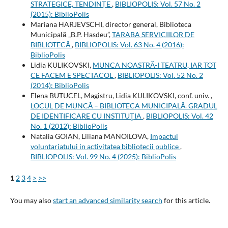
STRATEGICE, TENDINȚE
,
BIBLIOPOLIS: Vol. 57 No. 2
(2015): BiblioPolis
Mariana HARJEVSCHI, director general, Biblioteca
Municipală „B.P. Hasdeu”,
TARABA SERVICIILOR DE
BIBLIOTECĂ
,
BIBLIOPOLIS: Vol. 63 No. 4 (2016):
BiblioPolis
Lidia KULIKOVSKI,
MUNCA NOASTRĂ-I TEATRU, IAR TOT
CE FACEM E SPECTACOL
,
BIBLIOPOLIS: Vol. 52 No. 2
(2014): BiblioPolis
Elena BUTUCEL, Magistru, Lidia KULIKOVSKI, conf. univ. ,
LOCUL DE MUNCĂ – BIBLIOTECA MUNICIPALĂ. GRADUL
DE IDENTIFICARE CU INSTITUŢIA
,
BIBLIOPOLIS: Vol. 42
No. 1 (2012): BiblioPolis
Natalia GOIAN, Liliana MANOILOVA,
Impactul
voluntariatului in activitatea bibliotecii publice
,
BIBLIOPOLIS: Vol. 99 No. 4 (2025): BiblioPolis
1
2
3
4
>
>>
You may also
start an advanced similarity search
for this article.