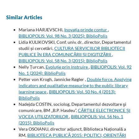
Similar Articles
Mariana HARJEVSCHI,
Inovația prinde contur
,
BIBLIOPOLIS: Vol. 98 No. 3 (2025): BiblioPolis
Lidia KULIKOVSKI, Conf. univ. dr, .director, Departamentul
studii și cercetări,
CULTURA SERVICIILOR BIBLIOTECII
PUBLICE ÎN ERA COMUNICĂRII ȘI DIGITIZĂRII
,
BIBLIOPOLIS: Vol. 58 No. 3 (2015): BiblioPolis
Nelly Țurcan,
Evoluție prin instruire
,
BIBLIOPOLIS: Vol. 92
No. 1 (2024): BiblioPolis
Petter von Krogh, Jannicke Røgler ,
Double force. Applying
indicators and qualitative measuring to the public library
learning space
,
BIBLIOPOLIS: Vol. 50 No. 4 (2013):
BiblioPolis
Nadejda COSTIN, sociolog, Departamentul dezvoltare şi
comunicare, BM „B.P. Hasdeu”,
CĂRŢILE ELECTRONICE ŞI
VOCEA UTILIZATORILOR
,
BIBLIOPOLIS: Vol. 56 No. 1
(2015): BiblioPolis
Vera OSOIANU, director adjunct, Biblioteca Națională a
RM,
BIBLIOTECA PUBLICĂ 2015: POLITICI, ORIENTĂRI