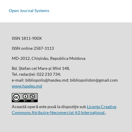
Open Journal Systems
ISSN 1811-900X
ISSN online 2587-3113
MD-2012, Chișinău, Republica Moldova
Bd. Ștefan cel Mare și Sfînt 148,
Tel. redacției: 022 210 734;
e-mail: bibliopolis@hasdeu.md; bibliopolisbm@gmail.com
www.hasdeu.md
Această operă este pusă la dispoziţie sub
Licenţa Creative
Commons Atribuire-Necomercial 4.0 Internațional
.