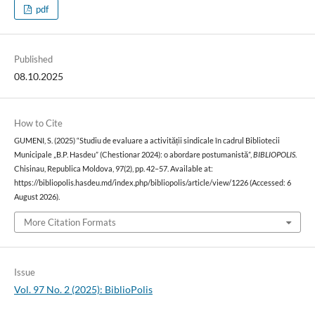
pdf
Published
08.10.2025
How to Cite
GUMENI, S. (2025) “Studiu de evaluare a activității sindicale în cadrul Bibliotecii
Municipale „B.P. Hasdeu” (Chestionar 2024): o abordare postumanistă”,
BIBLIOPOLIS
.
Chisinau, Republica Moldova, 97(2), pp. 42–57. Available at:
https://bibliopolis.hasdeu.md/index.php/bibliopolis/article/view/1226 (Accessed: 6
August 2026).
More Citation Formats
Issue
Vol. 97 No. 2 (2025): BiblioPolis