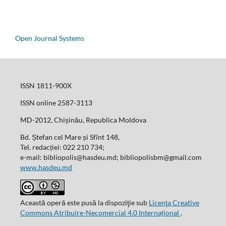
Open Journal Systems
ISSN 1811-900X
ISSN online 2587-3113
MD-2012, Chișinău, Republica Moldova
Bd. Ștefan cel Mare și Sfînt 148,
Tel. redacției: 022 210 734;
e-mail: bibliopolis@hasdeu.md; bibliopolisbm@gmail.com
www.hasdeu.md
Această operă este pusă la dispoziţie sub
Licenţa Creative
Commons Atribuire-Necomercial 4.0 Internațional
.