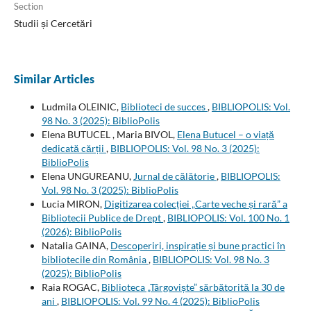
Section
Studii și Cercetări
Similar Articles
Ludmila OLEINIC,
Biblioteci de succes
,
BIBLIOPOLIS: Vol.
98 No. 3 (2025): BiblioPolis
Elena BUTUCEL , Maria BIVOL,
Elena Butucel – o viață
dedicată cărții
,
BIBLIOPOLIS: Vol. 98 No. 3 (2025):
BiblioPolis
Elena UNGUREANU,
Jurnal de călătorie
,
BIBLIOPOLIS:
Vol. 98 No. 3 (2025): BiblioPolis
Lucia MIRON,
Digitizarea colecției „Carte veche și rară” a
Bibliotecii Publice de Drept
,
BIBLIOPOLIS: Vol. 100 No. 1
(2026): BiblioPolis
Natalia GAINA,
Descoperiri, inspirație și bune practici în
bibliotecile din România
,
BIBLIOPOLIS: Vol. 98 No. 3
(2025): BiblioPolis
Raia ROGAC,
Biblioteca „Târgoviște” sărbătorită la 30 de
ani
,
BIBLIOPOLIS: Vol. 99 No. 4 (2025): BiblioPolis