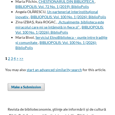
Maria Pilchin,
CHESTIONARUL DIN BIBLIOTECĂ
,
BIBLIOPOLIS: Vol. 72 No. 1 (2019): BiblioPolis
Angela OLĂRESCU,
Un parteneriat interinstituțional
inovativ
,
BIBLIOPOLIS: Vol. 100 No. 1 (2026): BiblioPolis
Zina IZBAȘ, Raia ROGAC,
„Actualmente, biblioteca este
miracolul care mi se întâmplă in fiece zi”
,
BIBLIOPOLIS:
Vol. 100 No. 1 (2026): BiblioPolis
Maria Bivol,
Serviciul EtnoBiblioteca – punte intre tradiție
și comunitate
,
BIBLIOPOLIS: Vol. 100 No. 1 (2026):
BiblioPolis
1
2
3
4
>
>>
You may also
start an advanced similarity search
for this article.
Make a Submission
Revista de biblioteconomie, ştiinţe ale informării și de cultură