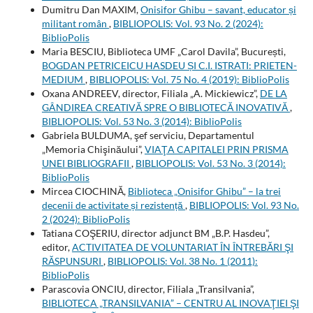
Dumitru Dan MAXIM,
Onisifor Ghibu – savant, educator și
militant român
,
BIBLIOPOLIS: Vol. 93 No. 2 (2024):
BiblioPolis
Maria BESCIU, Biblioteca UMF „Carol Davila”, București,
BOGDAN PETRICEICU HASDEU ȘI C.I. ISTRATI: PRIETEN-
MEDIUM
,
BIBLIOPOLIS: Vol. 75 No. 4 (2019): BiblioPolis
Oxana ANDREEV, director, Filiala „A. Mickiewicz”,
DE LA
GÂNDIREA CREATIVĂ SPRE O BIBLIOTECĂ INOVATIVĂ
,
BIBLIOPOLIS: Vol. 53 No. 3 (2014): BiblioPolis
Gabriela BULDUMA, şef serviciu, Departamentul
„Memoria Chişinăului”,
VIAŢA CAPITALEI PRIN PRISMA
UNEI BIBLIOGRAFII
,
BIBLIOPOLIS: Vol. 53 No. 3 (2014):
BiblioPolis
Mircea CIOCHINĂ,
Biblioteca „Onisifor Ghibu” – la trei
decenii de activitate și rezistență
,
BIBLIOPOLIS: Vol. 93 No.
2 (2024): BiblioPolis
Tatiana COŞERIU, director adjunct BM „B.P. Hasdeu”,
editor,
ACTIVITATEA DE VOLUNTARIAT ÎN ÎNTREBĂRI ŞI
RĂSPUNSURI
,
BIBLIOPOLIS: Vol. 38 No. 1 (2011):
BiblioPolis
Parascovia ONCIU, director, Filiala „Transilvania”,
BIBLIOTECA „TRANSILVANIA” – CENTRU AL INOVAŢIEI ŞI