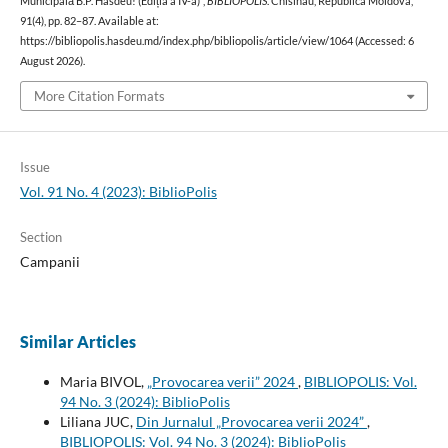
Municipală B.P. Hasdeu! (Ediția a IV-a)”,
BIBLIOPOLIS
. Chisinau, Republica Moldova,
91(4), pp. 82–87. Available at:
https://bibliopolis.hasdeu.md/index.php/bibliopolis/article/view/1064 (Accessed: 6
August 2026).
More Citation Formats
Issue
Vol. 91 No. 4 (2023): BiblioPolis
Section
Campanii
Similar Articles
Maria BIVOL,
„Provocarea verii” 2024
,
BIBLIOPOLIS: Vol.
94 No. 3 (2024): BiblioPolis
Liliana JUC,
Din Jurnalul „Provocarea verii 2024”
,
BIBLIOPOLIS: Vol. 94 No. 3 (2024): BiblioPolis