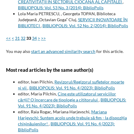
CREATIVITĂŢII ÎN SECTORUL CIOCANA AL CAPITALEI
,
BIBLIOPOLIS: Vol. 53 No. 3 (2014): BiblioPolis
Lola Maria PETRESCU, , Georgeta TOPAN, Biblioteca
Judeţeană „Octavian Goga” Cluj,
SERVICII INOVATOARE ÎN
BIBLIOTECI
,
BIBLIOPOLIS: Vol. 52 No. 2 (2014): BiblioPolis
<<
<
31
32
33
34
>
>>
You may also
start an advanced similarity search
for this article.
Most read articles by the same author(s)
editor, Ivan Pilchin,
Revizorul/Regizorul sufletelor moarte
și vii
,
BIBLIOPOLIS: Vol. 91 No. 4 (2023): BiblioPolis
editor, Maria Pilchin,
Cine este utilizatorul serviciilor
cărții? O încercare de tipologie a cititorului
,
BIBLIOPOLIS:
Vol. 91 No. 4 (2023): BiblioPolis
editor, Raia Rogac, Mariana Harjevschi,
Mariana
Harjevschi: Suntem acolo unde trebuie să fim - la dispoziția
chișinăuienilor!
,
BIBLIOPOLIS: Vol. 91 No. 4 (2023):
BiblioPolis