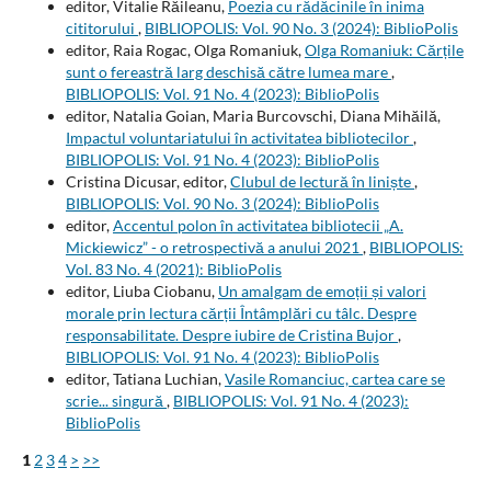
editor, Vitalie Răileanu,
Poezia cu rădăcinile în inima
cititorului
,
BIBLIOPOLIS: Vol. 90 No. 3 (2024): BiblioPolis
editor, Raia Rogac, Olga Romaniuk,
Olga Romaniuk: Cărțile
sunt o fereastră larg deschisă către lumea mare
,
BIBLIOPOLIS: Vol. 91 No. 4 (2023): BiblioPolis
editor, Natalia Goian, Maria Burcovschi, Diana Mihăilă,
Impactul voluntariatului în activitatea bibliotecilor
,
BIBLIOPOLIS: Vol. 91 No. 4 (2023): BiblioPolis
Cristina Dicusar, editor,
Clubul de lectură în liniște
,
BIBLIOPOLIS: Vol. 90 No. 3 (2024): BiblioPolis
editor,
Accentul polon în activitatea bibliotecii „A.
Mickiewicz” - o retrospectivă a anului 2021
,
BIBLIOPOLIS:
Vol. 83 No. 4 (2021): BiblioPolis
editor, Liuba Ciobanu,
Un amalgam de emoții și valori
morale prin lectura cărții Întâmplări cu tâlc. Despre
responsabilitate. Despre iubire de Cristina Bujor
,
BIBLIOPOLIS: Vol. 91 No. 4 (2023): BiblioPolis
editor, Tatiana Luchian,
Vasile Romanciuc, cartea care se
scrie... singură
,
BIBLIOPOLIS: Vol. 91 No. 4 (2023):
BiblioPolis
1
2
3
4
>
>>