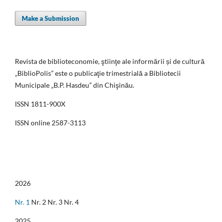
Make a Submission
Revista de biblioteconomie, ştiinţe ale informării și de cultură
„BiblioPolis” este o publicaţie trimestrială a Bibliotecii
Municipale „B.P. Hasdeu” din Chişinău.
ISSN 1811-900X
ISSN online 2587-3113
2026
Nr. 1
Nr. 2 Nr. 3 Nr. 4
2025