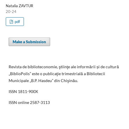
Natalia ZAVTUR
20-24
pdf
Make a Submission
Revista de biblioteconomie, ştiinţe ale informării și de cultură
„BiblioPolis” este o publicaţie trimestrială a Bibliotecii
Municipale „B.P. Hasdeu” din Chişinău.
ISSN 1811-900X
ISSN online 2587-3113