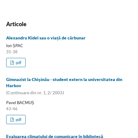
Articole
Alexandru Kidel sau o viață de cărbunar
Ion ȘPAC
35-38
pdf
Gimnazist la Chişinău - student extern la universitatea din
Harkov
(Continuare din nr. 1, 2/ 2003J
Pavel BACMUȘ
43-46
pdf
Evaluarea climatului de comunicare în bibliotecă