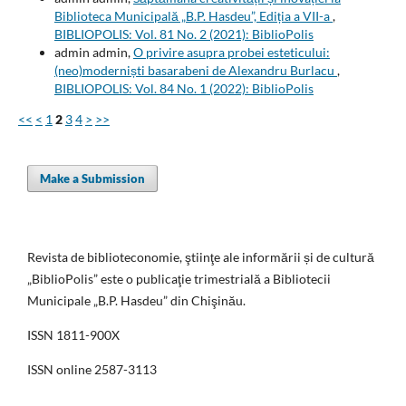
Biblioteca Municipală „B.P. Hasdeu”, Ediția a VII-a
,
BIBLIOPOLIS: Vol. 81 No. 2 (2021): BiblioPolis
admin admin,
O privire asupra probei esteticului:
(neo)moderniști basarabeni de Alexandru Burlacu
,
BIBLIOPOLIS: Vol. 84 No. 1 (2022): BiblioPolis
<<
<
1
2
3
4
>
>>
Make a Submission
Revista de biblioteconomie, ştiinţe ale informării și de cultură
„BiblioPolis” este o publicaţie trimestrială a Bibliotecii
Municipale „B.P. Hasdeu” din Chişinău.
ISSN 1811-900X
ISSN online 2587-3113