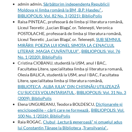
admin admin,
Sărbătorim independența Republicii
Moldova și limba română la BM „B.P. Hasdeu”
,
BIBLIOPOLIS: Vol. 82 No. 3 (2021): BiblioPolis
Raisa PINTEAC, profesoară de limba și literatura română,
Liceul Teoretic „Lucian Blaga”, or. Telenești, Veronica
POSTOLACHE, profesoară de limba și literatura română,
Liceul Teoretic „Lucian Blaga”, or. Telenești,
SUB SEMNUL
MIRĂRII: POEZIA LUI IONEL SIMOTA LA CENACLUL
LITERAR „MAGIA CUVÂNTULUI”
,
BIBLIOPOLIS: Vol. 76
No. 1 (2020): BiblioPolis
Cristina CIOBANU, studentă la USM, anul I BAC,
Facultatea Litere, specialitatea limba și literatura romană,
Olesia BALICA, studentă la USM, anul I BAC, Facultatea
Litere, specialitatea limba și literatura română,
BIBLIOTECA „ALBA IULIA” DIN CHIȘINĂU UTILIZEAZĂ
CU SUCCES VOLUNTARIATUL
,
BIBLIOPOLIS: Vol. 31 No. 3
(2009): BiblioPolis
Elena UNGUREANU, Teodora BOLDESCU,
Dicționarele și
enciclopediile – cărți care ne formează
,
BIBLIOPOLIS: Vol.
100 No. 1 (2026): BiblioPolis
Raia ROGAC,
Clubul „Lectură generoasă” și omagiul adus
lui Constantin Tănase la Biblioteca „Transilvania”
,