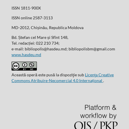
ISSN 1811-900X
ISSN online 2587-3113
MD-2012, Chișinău, Republica Moldova
Bd. Ștefan cel Mare și Sfînt 148,
Tel. redacției: 022 210 734;
e-mail: bibliopolis@hasdeu.md; bibliopolisbm@gmail.com
www.hasdeu.md
Această operă este pusă la dispoziţie sub
Licenţa Creative
Commons Atribuire-Necomercial 4.0 Internațional
.