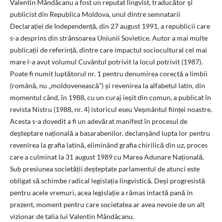
Valentin Mândâcanu a fost un reputat lingvist, traducător și
publicist din Republica Moldova, unul dintre semnatarii
Declarației de Independență, din 27 august 1991, a republicii care
s-a desprins din strânsoarea Uniunii Sovietice. Autor a mai multe
publicații de referință, dintre care impactul sociocultural cel mai
mare l-a avut volumul Cuvântul potrivit la locul potrivit (1987).
Poate fi numit luptătorul nr. 1 pentru denumirea corectă a limbii
(română, nu „moldovenească”) și revenirea la alfabetul latin, din
momentul când, în 1988, cu un curaj ieșit din comun, a publicat în
revista Nistru (1988, nr. 4) istoricul eseu Veșmântul ființei noastre.
Acesta s-a dovedit a fi un adevărat manifest în procesul de
deșteptare națională a basarabenilor, declanșând lupta lor pentru
revenirea la grafia latină, eliminând grafia chirilică din uz, proces
care a culminat la 31 august 1989 cu Marea Adunare Națională.
Sub presiunea societății deșteptate parlamentul de atunci este
obligat să schimbe radical legislația lingvistică. Deși progresistă
pentru acele vremuri, acea legislație a rămas intactă pană în
prezent, moment pentru care societatea ar avea nevoie de un alt
vizionar de talia lui Valentin Mândâcanu.