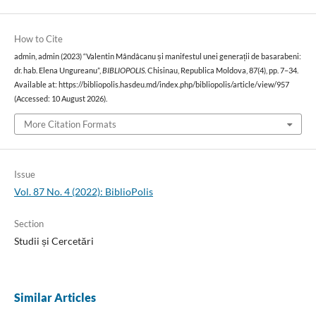
How to Cite
admin, admin (2023) “Valentin Mândâcanu și manifestul unei generații de basarabeni:
dr. hab. Elena Ungureanu”,
BIBLIOPOLIS
. Chisinau, Republica Moldova, 87(4), pp. 7–34.
Available at: https://bibliopolis.hasdeu.md/index.php/bibliopolis/article/view/957
(Accessed: 10 August 2026).
More Citation Formats
Issue
Vol. 87 No. 4 (2022): BiblioPolis
Section
Studii și Cercetări
Similar Articles