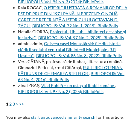
BIBLIOPOLIS: Vol. 94 No. 3 (2024): BiblioPolis
Raia ROGAC,
O ISTORIE ILUSTRATĂ A ROMÂNILOR DE LA
EST DE PRUT DIN 1971 PÂNĂ ÎN PREZENT: O NOUĂ
CARTE DE REFERINȚĂ A ISTORICULUI OCTAVIAN D.
ȚÂCU
,
BIBLIOPOLIS: Vol. 72 No. 1 (2019): BiblioPolis
Natalia CIORBA,
Proiectul „LibHub – biblioteci deschise și
incluzive”
,
BIBLIOPOLIS: Vol. 97 No. 2 (2025): BiblioPolis
admin admin,
Odiseea casei Monastârski: file din istoria
clădirii sediului central al Bibliotecii Municipale „B.P.
Hasdeu”
,
BIBLIOPOLIS: Vol. 86 No. 3 (2022): BiblioPolis
Vera CĂTANĂ, profesoară de limba și literatura română,
Gimnaziul Peticeni, r-nul Călărași,
EUL LIRIC LOTENIAN
PĂTRUNS DE CHEMAREA STELELOR
,
BIBLIOPOLIS: Vol.
63 No. 4 (2016): BiblioPolis
Zina IZBAȘ,
Vlad Pohilă – un ostaș al limbii române
,
BIBLIOPOLIS: Vol. 97 No. 2 (2025): BiblioPolis
1
2
3
>
>>
You may also
start an advanced similarity search
for this article.