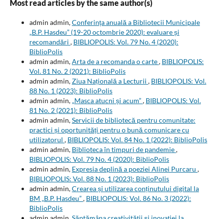
Most read articles by the same author(s)
admin admin,
Conferința anuală a Bibliotecii Municipale
„B.P. Hasdeu” (19-20 octombrie 2020): evaluare și
recomandări
,
BIBLIOPOLIS: Vol. 79 No. 4 (2020):
BiblioPolis
admin admin,
Arta de a recomanda o carte
,
BIBLIOPOLIS:
Vol. 81 No. 2 (2021): BiblioPolis
admin admin,
Ziua Națională a Lecturii
,
BIBLIOPOLIS: Vol.
88 No. 1 (2023): BiblioPolis
admin admin,
„Masca atucni și acum”
,
BIBLIOPOLIS: Vol.
81 No. 2 (2021): BiblioPolis
admin admin,
Servicii de bibliotecă pentru comunitate:
practici și oportunități pentru o bună comunicare cu
utilizatorul
,
BIBLIOPOLIS: Vol. 84 No. 1 (2022): BiblioPolis
admin admin,
Biblioteca în timpuri de pandemie
,
BIBLIOPOLIS: Vol. 79 No. 4 (2020): BiblioPolis
admin admin,
Expresia deplină a poeziei Alinei Purcaru
,
BIBLIOPOLIS: Vol. 88 No. 1 (2023): BiblioPolis
admin admin,
Crearea și utilizarea conținutului digital la
BM „B.P. Hasdeu”
,
BIBLIOPOLIS: Vol. 86 No. 3 (2022):
BiblioPolis
admin admin,
Săptămâna creativității și inovației la