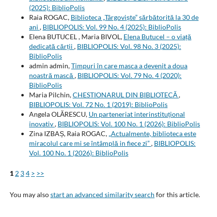
(2025): BiblioPolis
Raia ROGAC,
Biblioteca „Târgoviște” sărbătorită la 30 de
ani
,
BIBLIOPOLIS: Vol. 99 No. 4 (2025): BiblioPolis
Elena BUTUCEL , Maria BIVOL,
Elena Butucel – o viață
dedicată cărții
,
BIBLIOPOLIS: Vol. 98 No. 3 (2025):
BiblioPolis
admin admin,
Timpuri în care masca a devenit a doua
noastră mască
,
BIBLIOPOLIS: Vol. 79 No. 4 (2020):
BiblioPolis
Maria Pilchin,
CHESTIONARUL DIN BIBLIOTECĂ
,
BIBLIOPOLIS: Vol. 72 No. 1 (2019): BiblioPolis
Angela OLĂRESCU,
Un parteneriat interinstituțional
inovativ
,
BIBLIOPOLIS: Vol. 100 No. 1 (2026): BiblioPolis
Zina IZBAȘ, Raia ROGAC,
„Actualmente, biblioteca este
miracolul care mi se întâmplă in fiece zi”
,
BIBLIOPOLIS:
Vol. 100 No. 1 (2026): BiblioPolis
1
2
3
4
>
>>
You may also
start an advanced similarity search
for this article.