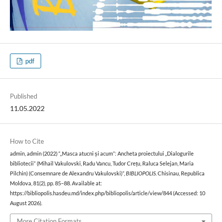
pdf
Published
11.05.2022
How to Cite
admin, admin (2022) “„Masca atucni și acum”: Ancheta proiectului „Dialogurile
bibliotecii” (Mihail Vakulovski, Radu Vancu, Tudor Crețu, Raluca Selejan, Maria
Pilchin) (Consemnare de Alexandru Vakulovski)”,
BIBLIOPOLIS
. Chisinau, Republica
Moldova, 81(2), pp. 85–88. Available at:
https://bibliopolis.hasdeu.md/index.php/bibliopolis/article/view/844 (Accessed: 10
August 2026).
More Citation Formats