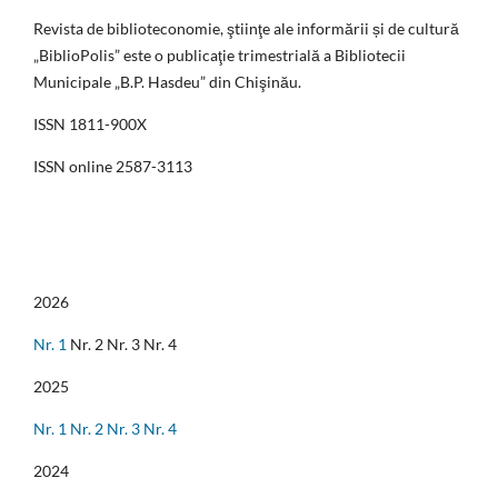
Revista de biblioteconomie, ştiinţe ale informării și de cultură
„BiblioPolis” este o publicaţie trimestrială a Bibliotecii
Municipale „B.P. Hasdeu” din Chişinău.
ISSN 1811-900X
ISSN online 2587-3113
2026
Nr. 1
Nr. 2 Nr. 3 Nr. 4
2025
Nr. 1
Nr. 2
Nr. 3
Nr. 4
2024