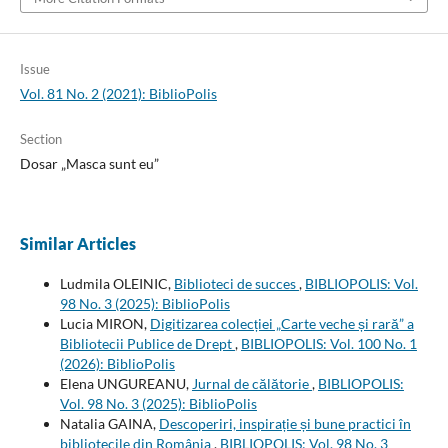
Issue
Vol. 81 No. 2 (2021): BiblioPolis
Section
Dosar „Masca sunt eu”
Similar Articles
Ludmila OLEINIC,
Biblioteci de succes
,
BIBLIOPOLIS: Vol.
98 No. 3 (2025): BiblioPolis
Lucia MIRON,
Digitizarea colecției „Carte veche și rară” a
Bibliotecii Publice de Drept
,
BIBLIOPOLIS: Vol. 100 No. 1
(2026): BiblioPolis
Elena UNGUREANU,
Jurnal de călătorie
,
BIBLIOPOLIS:
Vol. 98 No. 3 (2025): BiblioPolis
Natalia GAINA,
Descoperiri, inspirație și bune practici în
bibliotecile din România
,
BIBLIOPOLIS: Vol. 98 No. 3