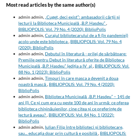
Most read articles by the same author(s)
admin admin,
„Cuget, deci exist”: ambasadorii cărții și
lecturii la Biblioteca Municipală „B.P. Hasdeu”
,
BIBLIOPOLIS: Vol. 79 No. 4 (2020): BiblioPolis
admin admin,
Curajul bibliotecarului de a fi (în pandemie))
acolo unde este biblioteca
,
BIBLIOPOLIS: Vol. 79 No. 4
(2020): BiblioPolis
admin admin,
Debutul în literatură - prilej de sărbătoare:
Premiile pentru Debut în literatură oferite de Biblioteca
Municipală „B.P. Hasdeu” (ediția a IV_a)
,
BIBLIOPOLIS: Vol.
88 No. 1 (2023): BiblioPolis
admin admin,
Timpuri în care masca a devenit a doua
noastră mască
,
BIBLIOPOLIS: Vol. 79 No. 4 (2020):
BiblioPolis
admin admin,
Biblioteca Municipală „B.P. Hasdeu” – 145 de
ani (I). Ce și cum era cu peste 100 de ani în urmă: ce oferea
biblioteca chișinăuienilor, cine citea și ce preferințe de
lectură aveau?
,
BIBLIOPOLIS: Vol. 84 No. 1 (2022):
BiblioPolis
admin admin,
Iulian Filip între biblioteci și bibliotecare,
sau... educația doar prin cultură e posibilă
,
BIBLIOPOLIS: