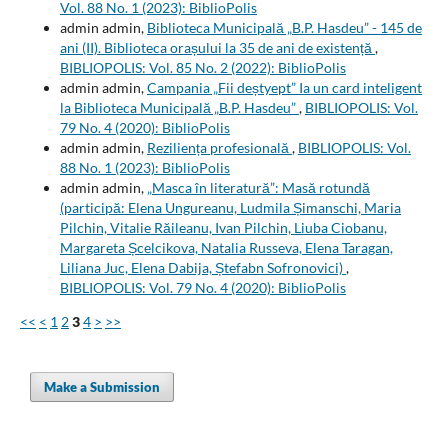
Vol. 88 No. 1 (2023): BiblioPolis
admin admin,
Biblioteca Municipală „B.P. Hasdeu” - 145 de
ani (II). Biblioteca orașului la 35 de ani de existență
,
BIBLIOPOLIS: Vol. 85 No. 2 (2022): BiblioPolis
admin admin,
Campania „Fii deștyept” Ia un card inteligent
la Biblioteca Municipală „B.P. Hasdeu”
,
BIBLIOPOLIS: Vol.
79 No. 4 (2020): BiblioPolis
admin admin,
Reziliența profesională
,
BIBLIOPOLIS: Vol.
88 No. 1 (2023): BiblioPolis
admin admin,
„Masca în literatură”: Masă rotundă
(participă: Elena Ungureanu, Ludmila Șimanschi, Maria
Pilchin, Vitalie Răileanu, Ivan Pilchin, Liuba Ciobanu,
Margareta Șcelcikova, Natalia Russeva, Elena Taragan,
Liliana Juc, Elena Dabija, Ștefabn Sofronovici)
,
BIBLIOPOLIS: Vol. 79 No. 4 (2020): BiblioPolis
<<
<
1
2
3
4
>
>>
Make a Submission