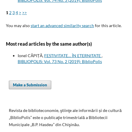
BIBLIOPOLIS: Vol. 74 No. 3 (2019): BiblioPolis
1
2
3
4
>
>>
You may also
start an advanced similarity search
for this article.
Most read articles by the same author(s)
Ionel CĂPIȚĂ,
FESTIVITATE… ÎN ETERNITATE
,
BIBLIOPOLIS: Vol. 73 No. 2 (2019): BiblioPolis
Make a Submission
Revista de biblioteconomie, ştiinţe ale informării și de cultură
„BiblioPolis” este o publicaţie trimestrială a Bibliotecii
Municipale „B.P. Hasdeu” din Chişinău.