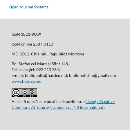
Open Journal Systems
ISSN 1811-900X
ISSN online 2587-3113
MD-2012, Chișinău, Republica Moldova
Bd. Ștefan cel Mare și Sfînt 148,
Tel. redacției: 022 210 734;
e-mail: bibliopolis@hasdeu.md; bibliopolisbm@gmail.com
www.hasdeu.md
Această operă este pusă la dispoziţie sub
Licenţa Creative
Commons Atribuire-Necomercial 4.0 Internațional
.