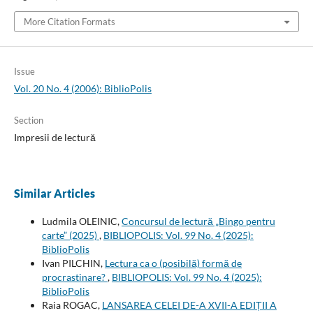
More Citation Formats
Issue
Vol. 20 No. 4 (2006): BiblioPolis
Section
Impresii de lectură
Similar Articles
Ludmila OLEINIC,
Concursul de lectură „Bingo pentru
carte” (2025)
,
BIBLIOPOLIS: Vol. 99 No. 4 (2025):
BiblioPolis
Ivan PILCHIN,
Lectura ca o (posibilă) formă de
procrastinare?
,
BIBLIOPOLIS: Vol. 99 No. 4 (2025):
BiblioPolis
Raia ROGAC,
LANSAREA CELEI DE-A XVII-A EDIȚII A