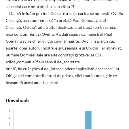
sau celui care mi-a oferit-o s-o citesc?!
Dar să le luăm pe rînd. Cel care a scris cartea se numeşte Ovidiu
Creangă, aşa cum remarcă în prefaţă Paul Goma: „Un alt
Creangă: Ovidiu", adică altul decît sau altul după Ion Creangă,
însă concomitent şi Ovidiu. Vă daţi seama că magistrul Paul
Goma nu scrie chiar oricui cuvînt-înainte... Aici, însă, e un caz
aparte: doar autorul nostru e şi Creangă, e şi Ovidiu! Iar abreviat,
numele Domniei sale are alte conotaţii grozave: a) CO,
adică„companie",fieîn sensul de „societate
bună", fie cu înţelesul de „întreprindere capitalistă prosperă"; b)
OK, şi aici comentariile sunt de prisos, căci toată lumea ştie ce
înseamnă acest americanism!
Downloads