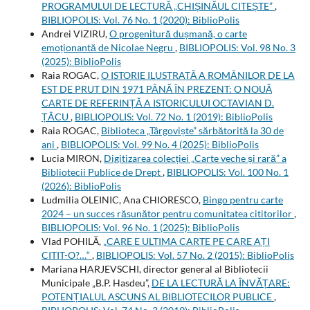
PROGRAMULUI DE LECTURĂ „CHIȘINĂUL CITEȘTE”
,
BIBLIOPOLIS: Vol. 76 No. 1 (2020): BiblioPolis
Andrei VIZIRU,
O progenitură dușmană, o carte
emoționantă de Nicolae Negru
,
BIBLIOPOLIS: Vol. 98 No. 3
(2025): BiblioPolis
Raia ROGAC,
O ISTORIE ILUSTRATĂ A ROMÂNILOR DE LA
EST DE PRUT DIN 1971 PÂNĂ ÎN PREZENT: O NOUĂ
CARTE DE REFERINȚĂ A ISTORICULUI OCTAVIAN D.
ȚÂCU
,
BIBLIOPOLIS: Vol. 72 No. 1 (2019): BiblioPolis
Raia ROGAC,
Biblioteca „Târgoviște” sărbătorită la 30 de
ani
,
BIBLIOPOLIS: Vol. 99 No. 4 (2025): BiblioPolis
Lucia MIRON,
Digitizarea colecției „Carte veche și rară” a
Bibliotecii Publice de Drept
,
BIBLIOPOLIS: Vol. 100 No. 1
(2026): BiblioPolis
Ludmilia OLEINIC, Ana CHIORESCO,
Bingo pentru carte
2024 – un succes răsunător pentru comunitatea cititorilor
,
BIBLIOPOLIS: Vol. 96 No. 1 (2025): BiblioPolis
Vlad POHILĂ,
„CARE E ULTIMA CARTE PE CARE AȚI
CITIT-O?…“
,
BIBLIOPOLIS: Vol. 57 No. 2 (2015): BiblioPolis
Mariana HARJEVSCHI, director general al Bibliotecii
Municipale „B.P. Hasdeu”,
DE LA LECTURĂ LA ÎNVĂȚARE:
POTENȚIALUL ASCUNS AL BIBLIOTECILOR PUBLICE
,