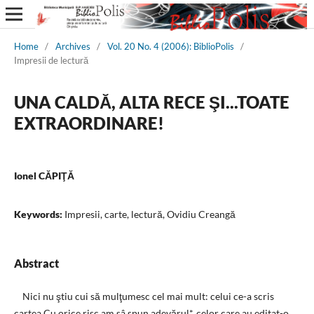
Home
/
Archives
/
Vol. 20 No. 4 (2006): BiblioPolis
/
Impresii de lectură
UNA CALDĂ, ALTA RECE ŞI...TOATE
EXTRAORDINARE!
Ionel CĂPIŢĂ
Keywords:
Impresii, carte, lectură, Ovidiu Creangă
Abstract
Nici nu ştiu cui să mulţumesc cel mai mult: celui ce-a scris
cartea Cu orice risc am sâ spun adevărul*, celor care au editat-o