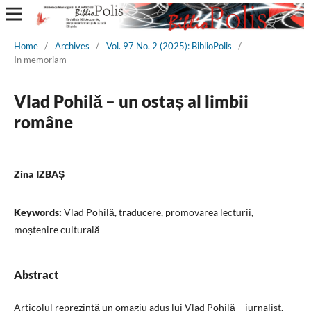
Home
/
Archives
/
Vol. 97 No. 2 (2025): BiblioPolis
/
In memoriam
Vlad Pohilă – un ostaș al limbii
române
Zina IZBAȘ
Keywords:
Vlad Pohilă, traducere, promovarea lecturii,
moștenire culturală
Abstract
Articolul reprezintă un omagiu adus lui Vlad Pohilă – jurnalist,