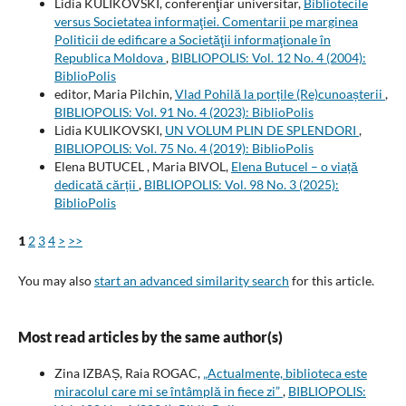
Lidia KULIKOVSKI, conferenţiar universitar,
Bibliotecile
versus Societatea informaţiei. Comentarii pe marginea
Politicii de edificare a Societăţii informaţionale în
Republica Moldova
,
BIBLIOPOLIS: Vol. 12 No. 4 (2004):
BiblioPolis
editor, Maria Pilchin,
Vlad Pohilă la porțile (Re)cunoașterii
,
BIBLIOPOLIS: Vol. 91 No. 4 (2023): BiblioPolis
Lidia KULIKOVSKI,
UN VOLUM PLIN DE SPLENDORI
,
BIBLIOPOLIS: Vol. 75 No. 4 (2019): BiblioPolis
Elena BUTUCEL , Maria BIVOL,
Elena Butucel – o viață
dedicată cărții
,
BIBLIOPOLIS: Vol. 98 No. 3 (2025):
BiblioPolis
1
2
3
4
>
>>
You may also
start an advanced similarity search
for this article.
Most read articles by the same author(s)
Zina IZBAȘ, Raia ROGAC,
„Actualmente, biblioteca este
miracolul care mi se întâmplă in fiece zi”
,
BIBLIOPOLIS: