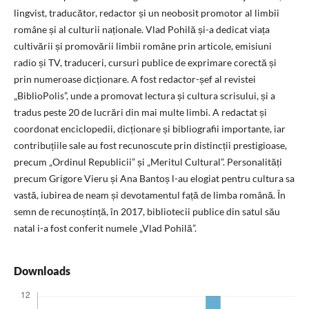
lingvist, traducător, redactor și un neobosit promotor al limbii
române și al culturii naționale. Vlad Pohilă și-a dedicat viața
cultivării și promovării limbii române prin articole, emisiuni
radio și TV, traduceri, cursuri publice de exprimare corectă și
prin numeroase dicționare. A fost redactor-șef al revistei
„BiblioPolis”, unde a promovat lectura și cultura scrisului, și a
tradus peste 20 de lucrări din mai multe limbi. A redactat și
coordonat enciclopedii, dicționare și bibliografii importante, iar
contribuțiile sale au fost recunoscute prin distincții prestigioase,
precum „Ordinul Republicii” și „Meritul Cultural”. Personalități
precum Grigore Vieru și Ana Bantoș l-au elogiat pentru cultura sa
vastă, iubirea de neam și devotamentul față de limba română. În
semn de recunoștință, în 2017, bibliotecii publice din satul său
natal i-a fost conferit numele „Vlad Pohilă”.
Downloads