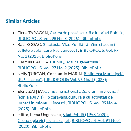
Similar Articles
Elena TARAGAN,
Cartea de proză scurtă a lui Vlad Pohilă
,
BIBLIOPOLIS: Vol. 98 No. 3 (2025): BiblioPolis
Raia ROGAC,
Și totuși… Vlad Pohilă rămâne și acum în
sufletele celor care l-au cunoscut
,
BIBLIOPOLIS: Vol. 97
No. 2 (2025): BiblioPolis
Ludmila CAPIȚA,
Clubul „Lectură generoasă”
,
BIBLIOPOLIS: Vol. 97 No. 2 (2025): BiblioPolis
Nelly ȚURCAN, Constantin MARIN,
Biblioteca Municipală
„B.P. Hasdeu”
,
BIBLIOPOLIS: Vol. 96 No. 1 (2025):
BiblioPolis
Elena ZAIȚEV,
Campania națională „Să citim împreună!”
(ediția a XIV-a) – o caravană culturală cu activități de
impact în raionul Hîncești
,
BIBLIOPOLIS: Vol. 99 No. 4
(2025): BiblioPolis
editor, Elena Ungureanu,
Vlad Pohilă (1953-2020):
Cronologia vieții și a creației
,
BIBLIOPOLIS: Vol. 91 No. 4
(2023): BiblioPolis