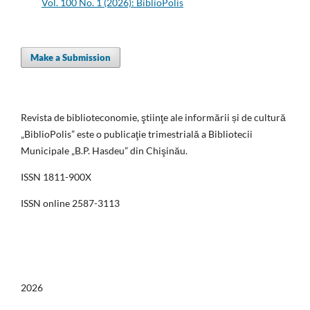
Vol. 100 No. 1 (2026): BiblioPolis
Make a Submission
Revista de biblioteconomie, ştiinţe ale informării și de cultură
„BiblioPolis” este o publicaţie trimestrială a Bibliotecii
Municipale „B.P. Hasdeu” din Chişinău.
ISSN 1811-900X
ISSN online 2587-3113
2026