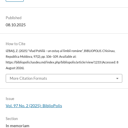
Published
08.10.2025
How to Cite
IZBAȘ, Z. (2025) “Vlad Pohilă – un ostaș al limbii române”,
BIBLIOPOLIS
. Chisinau,
Republica Moldova, 97(2), pp. 106–109. Available at:
https://bibliopolis.hasdeu.md/index.php/bibliopolis/article/view/1233 (Accessed: 8
August 2026).
More Citation Formats
Issue
Vol. 97 No. 2 (2025): BiblioPolis
Section
In memoriam