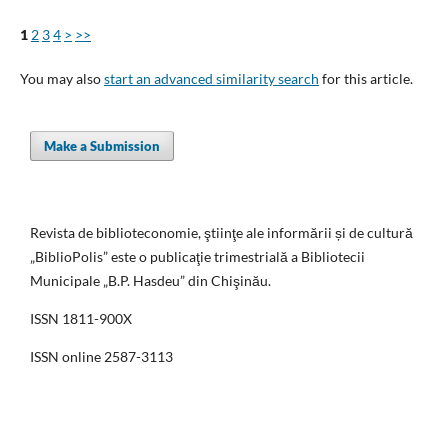
1
2
3
4
>
>>
You may also
start an advanced similarity search
for this article.
Make a Submission
Revista de biblioteconomie, ştiinţe ale informării și de cultură
„BiblioPolis” este o publicaţie trimestrială a Bibliotecii
Municipale „B.P. Hasdeu” din Chişinău.
ISSN 1811-900X
ISSN online 2587-3113