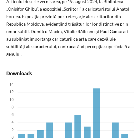
Articolul descrie vernisarea, pe 19 august 2024, la Biblioteca
„Onisifor Ghibu”, a expoziției „Scriitori” a caricaturistului Anatol
Fornea. Expoziția prezintă portrete-șarje ale scriitorilor din
Republica Moldova, evidențiind trăsăturilor lor distinctive prin
umor subtil. Dumitru Maxim, Vitalie Răileanu și Paul Gamurari
au subliniat importanța caricaturii ca artă care dezvăluie
subtilități ale caracterului, contracarând percepția superficială a
genului.
Downloads