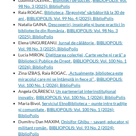
Ludmila OLEINIC,
Biblioteci de succes
,
BIBLIOPOLIS: Vol.
98 No. 3 (2025): BiblioPolis
Raia ROGAC,
Biblioteca „Târgoviște” sărbătorită la 30 de
ani
,
BIBLIOPOLIS: Vol. 99 No. 4 (2025): BiblioPolis
Natalia GAINA,
Descoperiri, inspirație și bune practici în
bibliotecile din România
,
BIBLIOPOLIS: Vol. 98 No. 3
(2025): BiblioPolis
Elena UNGUREANU,
Jurnal de călătorie
,
BIBLIOPOLIS:
Vol. 98 No. 3 (2025): BiblioPolis
Lucia MIRON,
Digitizarea colecției „Carte veche și rară” a
Bibliotecii Publice de Drept
,
BIBLIOPOLIS: Vol. 100 No. 1
(2026): BiblioPolis
Zina IZBAȘ, Raia ROGAC,
„Actualmente, biblioteca este
miracolul care mi se întâmplă in fiece zi”
,
BIBLIOPOLIS:
Vol. 100 No. 1 (2026): BiblioPolis
Angela OLĂRESCU,
Un parteneriat interinstituțional
inovativ
,
BIBLIOPOLIS: Vol. 100 No. 1 (2026): BiblioPolis
Maria Bivol,
Serviciul EtnoBiblioteca – punte intre tradiție
și comunitate
,
BIBLIOPOLIS: Vol. 100 No. 1 (2026):
BiblioPolis
Dumitru Dan MAXIM,
Onisifor Ghibu – savant, educator și
militant român
,
BIBLIOPOLIS: Vol. 93 No. 2 (2024):
BiblioPolis