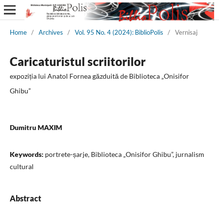
Home
/
Archives
/
Vol. 95 No. 4 (2024): BiblioPolis
/
Vernisaj
Caricaturistul scriitorilor
expoziția lui Anatol Fornea găzduită de Biblioteca „Onisifor
Ghibu”
Dumitru MAXIM
Keywords:
portrete-șarje, Biblioteca „Onisifor Ghibu”, jurnalism
cultural
Abstract