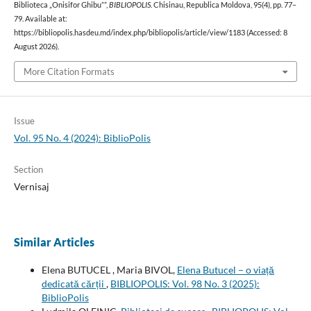
Biblioteca „Onisifor Ghibu””,
BIBLIOPOLIS
. Chisinau, Republica Moldova, 95(4), pp. 77–
79. Available at:
https://bibliopolis.hasdeu.md/index.php/bibliopolis/article/view/1183 (Accessed: 8
August 2026).
More Citation Formats
Issue
Vol. 95 No. 4 (2024): BiblioPolis
Section
Vernisaj
Similar Articles
Elena BUTUCEL , Maria BIVOL,
Elena Butucel – o viață
dedicată cărții
,
BIBLIOPOLIS: Vol. 98 No. 3 (2025):
BiblioPolis