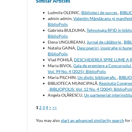
Similar Articles
Ludmila OLEINIC,
Biblioteci de succes
,
BIBLIO
admin admin,
Valentin Mândâcanu și manifestu
BiblioPolis
Gabriela BULDUMA,
Tehnologia RFID în biblio
BiblioPolis
Elena UNGUREANU,
Jurnal de călătorie
,
BIBL
Natalia GAINA,
Descoperiri, inspirație și bune
BiblioPolis
Vlad POHILĂ,
DESCHIDEREA SPRE LUME A R
Maria BIVOL,
Gala de premiere a Concursului d
Vol. 99 No. 4 (2025): BiblioPolis
Maria PILCHIN,
Un diptic bibliografic
,
BIBLIOP
BIBLIOTECA MUNICIPALĂ,
Rezoluţia Congres
,
BIBLIOPOLIS: Vol. 12 No. 4 (2004): BiblioPoli
Angela OLĂRESCU,
Un parteneriat interinstit
1
2
3
4
>
>>
You may also
start an advanced similarity search
for 