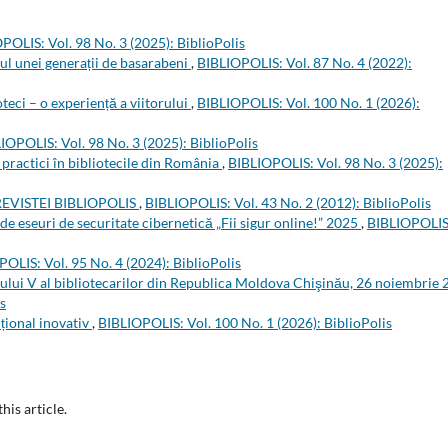
POLIS: Vol. 98 No. 3 (2025): BiblioPolis
l unei generații de basarabeni
,
BIBLIOPOLIS: Vol. 87 No. 4 (2022):
teci – o experiență a viitorului
,
BIBLIOPOLIS: Vol. 100 No. 1 (2026):
IOPOLIS: Vol. 98 No. 3 (2025): BiblioPolis
 practici în bibliotecile din România
,
BIBLIOPOLIS: Vol. 98 No. 3 (2025):
EVISTEI BIBLIOPOLIS
,
BIBLIOPOLIS: Vol. 43 No. 2 (2012): BiblioPolis
e eseuri de securitate cibernetică „Fii sigur online!” 2025
,
BIBLIOPOLIS
OLIS: Vol. 95 No. 4 (2024): BiblioPolis
ului V al bibliotecarilor din Republica Moldova Chişinău, 26 noiembrie
s
uțional inovativ
,
BIBLIOPOLIS: Vol. 100 No. 1 (2026): BiblioPolis
this article.