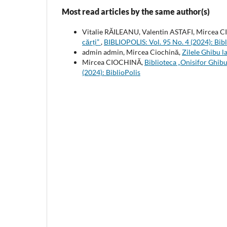
Most read articles by the same author(s)
Vitalie RĂILEANU, Valentin ASTAFI, Mircea
cărți”
,
BIBLIOPOLIS: Vol. 95 No. 4 (2024): Bibl
admin admin, Mircea Ciochină,
Zilele Ghibu l
Mircea CIOCHINĂ,
Biblioteca „Onisifor Ghibu”
(2024): BiblioPolis