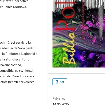
curitate cibernetică,
 Republica Moldova,
chină, șef serviciu la
a Academiei de Vară pentru
4 la Biblioteca Națională a
ția Bibliotecarilor din
ea cibernetică,
 consolidarea rezilienței
recum dr. Dinu Țurcanu și
actice pentru prevenirea
pdf
Published
14.05.2025