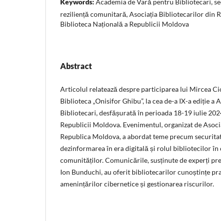
Keywords:
Academia de Vară pentru Bibliotecari, se
reziliență comunitară, Asociația Bibliotecarilor din
Biblioteca Națională a Republicii Moldova
Abstract
Articolul relatează despre participarea lui Mircea Cio
Biblioteca „Onisifor Ghibu”, la cea de-a IX-a ediție 
Bibliotecari, desfășurată în perioada 18-19 iulie 202
Republicii Moldova. Evenimentul, organizat de Asocia
Republica Moldova, a abordat teme precum securitat
dezinformarea în era digitală și rolul bibliotecilor în
comunităților. Comunicările, susținute de experți p
Ion Bunduchi, au oferit bibliotecarilor cunoștințe pr
amenințărilor cibernetice și gestionarea riscurilor.