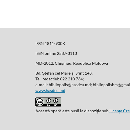
ISSN 1811-900X
ISSN online 2587-3113
MD-2012, Chișinău, Republica Moldova
Bd. Ștefan cel Mare și Sfînt 148,
Tel. redacției: 022 210 734;
e-mail: bibliopolis@hasdeu.md; bibliopolisbm@gma
www.hasdeu.md
Această operă este pusă la dispoziţie sub
Licenţa Cr