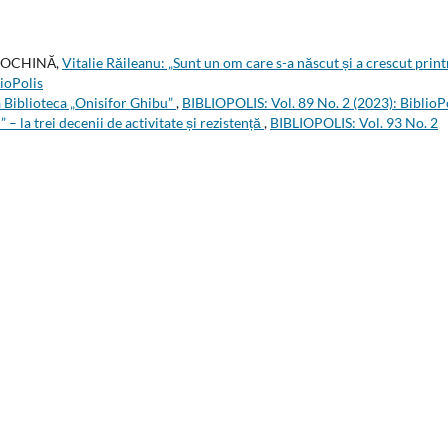
 CIOCHINĂ,
Vitalie Răileanu: „Sunt un om care s-a născut și a crescut print
ioPolis
a Biblioteca „Onisifor Ghibu”
,
BIBLIOPOLIS: Vol. 89 No. 2 (2023): BiblioP
 – la trei decenii de activitate și rezistență
,
BIBLIOPOLIS: Vol. 93 No. 2