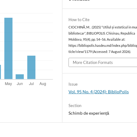
How to Cite
CIOCHINĂ, M. . (2025) “Utilul și esteticul in m
bibliotecar”,
BIBLIOPOLIS
. Chisinau, Republica
Moldova, 95(4), pp. 54–56. Available at:
https://bibliopolis.hasdeu.md/index.php/bibliop
ticle/view/1179 (Accessed: 7 August 2026).
More Citation Formats
Issue
Vol. 95 No. 4 (2024): BiblioPolis
Section
Schimb de experiență