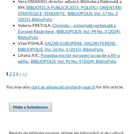
Vera OSOIANU, director adjunct, Biblioteca Națională a
RM,
BIBLIOTECA PUBLICĂ 2015: POLITICI, ORIENTĂRI
STRATEGICE, TENDINȚE
,
BIBLIOPOLIS: Vol. 57 No. 2
(2015): BiblioPolis
Valeriu PRETULA,
Chișinău – potențială nestemată a
Europei Răsăritene
,
BIBLIOPOLIS: Vol. 94 No. 3 (2024):
BiblioPolis
Vlad POHILĂ,
VALORI EUROPENE, VALORI PERENE
,
BIBLIOPOLIS: Vol. 56 No. 1 (2015): BiblioPolis
Liliana JUC,
Povestea micilor europeni la cea de-a XV-a
ediție
,
BIBLIOPOLIS: Vol. 95 No. 4 (2024): BiblioPolis
1
2
3
4
>
>>
You may also
start an advanced similarity search
for this article.
Make a Submission
Revista de biblioteconomie, ştiinţe ale informării și de cultură