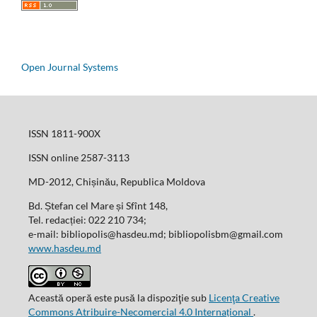
Open Journal Systems
ISSN 1811-900X
ISSN online 2587-3113
MD-2012, Chișinău, Republica Moldova
Bd. Ștefan cel Mare și Sfînt 148,
Tel. redacției: 022 210 734;
e-mail: bibliopolis@hasdeu.md; bibliopolisbm@gmail.com
www.hasdeu.md
Această operă este pusă la dispoziţie sub
Licenţa Creative
Commons Atribuire-Necomercial 4.0 Internațional
.