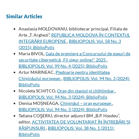
Similar Articles
Anastasia MOLDOVANU, bibliotecar principal, Filiala de
Arte „T. Arghezi”,
REPUBLICA MOLDOVA ÎN CONTEXTUL
INTEGRĂRII EUROPENE
,
BIBLIOPOLIS: Vol. 58 No. 3
(2015): BiblioPolis
Maria BIVOL,
Gala de premiere a Concursului de eseuri de
securitate cibernetică „Fii sigur online!” 2025
,
BIBLIOPOLIS: Vol. 99 No. 4 (2025): BiblioPolis
Artur MARINEAC,
Pledoarie pentru identitatea
Chișinăului european
,
BIBLIOPOLIS: Vol. 94 No. 3 (2024):
BiblioPolis
Nicoleta SCHIȚCO,
Oraș din staniol și chihlimbar
,
BIBLIOPOLIS: Vol. 94 No. 3 (2024): BiblioPolis
Denisa MOȘNEAGA,
Chișinăul – oraș european
,
BIBLIOPOLIS: Vol. 94 No. 3 (2024): BiblioPolis
Tatiana COŞERIU, director adjunct BM „B.P. Hasdeu”,
editor,
ACTIVITATEA DE VOLUNTARIAT ÎN ÎNTREBĂRI ŞI
RĂSPUNSURI
,
BIBLIOPOLIS: Vol. 38 No. 1 (2011):
BiblioPolis