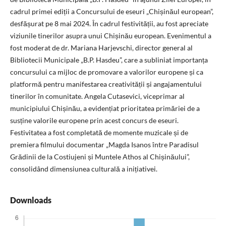
cadrul primei ediții a Concursului de eseuri „Chișinăul european”,
desfășurat pe 8 mai 2024. În cadrul festivității, au fost apreciate
viziunile tinerilor asupra unui Chișinău european. Evenimentul a
fost moderat de dr. Mariana Harjevschi, director general al
Bibliotecii Municipale „B.P. Hasdeu”, care a subliniat importanța
concursului ca mijloc de promovare a valorilor europene și ca
platformă pentru manifestarea creativității și angajamentului
tinerilor în comunitate. Angela Cutasevici, viceprimar al
municipiului Chișinău, a evidențiat prioritatea primăriei de a
susține valorile europene prin acest concurs de eseuri.
Festivitatea a fost completată de momente muzicale și de
premiera filmului documentar „Magda Isanos între Paradisul
Grădinii de la Costiujeni și Muntele Athos al Chișinăului”,
consolidând dimensiunea culturală a inițiativei.
Downloads