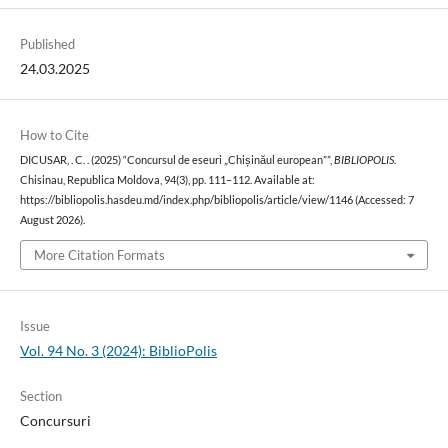
Published
24.03.2025
How to Cite
DICUSAR, . C. . (2025) “Concursul de eseuri „Chișinăul european””,
BIBLIOPOLIS
.
Chisinau, Republica Moldova, 94(3), pp. 111–112. Available at:
https://bibliopolis.hasdeu.md/index.php/bibliopolis/article/view/1146 (Accessed: 7
August 2026).
More Citation Formats
Issue
Vol. 94 No. 3 (2024): BiblioPolis
Section
Concursuri