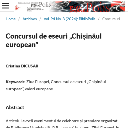
Home
/
Archives
/
Vol. 94 No. 3 (2024): BiblioPolis
/
Concursuri
Concursul de eseuri „Chișinăul
european”
Cristina DICUSAR
Keywords:
Ziua Europei, Concursul de eseuri „Chișinăul
european”, valori europene
Abstract
Articolul evocă evenimentul de celebrare și premiere organizat
de Biblioteca Municipală „B.P. Hasdeu” în ajunul Zilei Europei, în