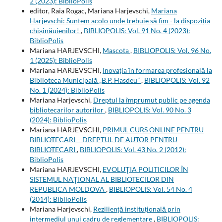
2 (2023): BiblioPolis
editor, Raia Rogac, Mariana Harjevschi,
Mariana
Harjevschi: Suntem acolo unde trebuie să fim - la dispoziția
chișinăuienilor!
,
BIBLIOPOLIS: Vol. 91 No. 4 (2023):
BiblioPolis
Mariana HARJEVSCHI,
Mascota
,
BIBLIOPOLIS: Vol. 96 No.
1 (2025): BiblioPolis
Mariana HARJEVSCHI,
Inovația în formarea profesională la
Biblioteca Municipală „B.P. Hasdeu”
,
BIBLIOPOLIS: Vol. 92
No. 1 (2024): BiblioPolis
Mariana Harjevschi,
Dreptul la împrumut public pe agenda
bibliotecarilor autorilor
,
BIBLIOPOLIS: Vol. 90 No. 3
(2024): BiblioPolis
Mariana HARJEVSCHI,
PRIMUL CURS ONLINE PENTRU
BIBLIOTECARI – DREPTUL DE AUTOR PENTRU
BIBLIOTECARI
,
BIBLIOPOLIS: Vol. 43 No. 2 (2012):
BiblioPolis
Mariana HARJEVSCHI,
EVOLUŢIA POLITICILOR ÎN
SISTEMUL NAŢIONAL AL BIBLIOTECILOR DIN
REPUBLICA MOLDOVA
,
BIBLIOPOLIS: Vol. 54 No. 4
(2014): BiblioPolis
Mariana Harjevschi,
Reziliență instituțională prin
intermediul unui cadru de reglementare
,
BIBLIOPOLIS: