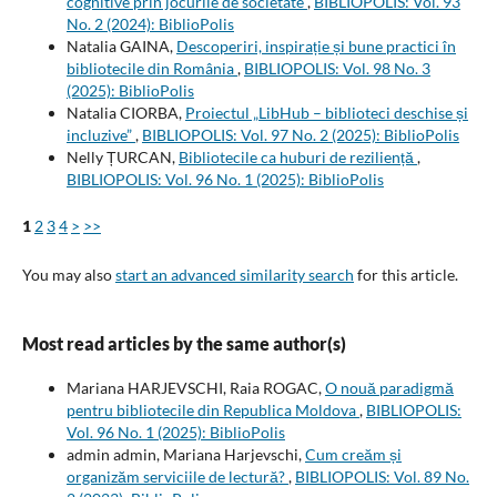
cognitive prin jocurile de societate
,
BIBLIOPOLIS: Vol. 93
No. 2 (2024): BiblioPolis
Natalia GAINA,
Descoperiri, inspirație și bune practici în
bibliotecile din România
,
BIBLIOPOLIS: Vol. 98 No. 3
(2025): BiblioPolis
Natalia CIORBA,
Proiectul „LibHub – biblioteci deschise și
incluzive”
,
BIBLIOPOLIS: Vol. 97 No. 2 (2025): BiblioPolis
Nelly ȚURCAN,
Bibliotecile ca huburi de reziliență
,
BIBLIOPOLIS: Vol. 96 No. 1 (2025): BiblioPolis
1
2
3
4
>
>>
You may also
start an advanced similarity search
for this article.
Most read articles by the same author(s)
Mariana HARJEVSCHI, Raia ROGAC,
O nouă paradigmă
pentru bibliotecile din Republica Moldova
,
BIBLIOPOLIS:
Vol. 96 No. 1 (2025): BiblioPolis
admin admin, Mariana Harjevschi,
Cum creăm și
organizăm serviciile de lectură?
,
BIBLIOPOLIS: Vol. 89 No.