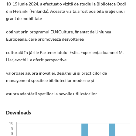
10-15 iunie 2024, a efectuat o vizită de studiu la Biblioteca Oodi
din Helsinki (Finlanda). Această vizită a fost posibilă grație unui
grant de mobilitate
obținut prin programul EU4Culture, finanțat de Uniunea
Europeană, care promovează dezvoltarea
culturală în țările Parteneriatului Estic. Experiența doamnei M.
Harjevschi i-a oferit perspective
valoroase asupra inovației, designului și practicilor de
management specifice bibliotecilor moderne și
asupra adaptării spațiilor la nevoile utilizatorilor.
Downloads