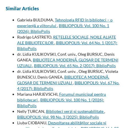
Similar Articles
Gabriela BULDUMA,
Tehnologia RFID în biblioteci – o
experiență a viitorului
,
BIBLIOPOLIS: Vol. 100 No. 1
(2026): BiblioPolis
Rodrigo LASTRETO,
REȚELELE SOCIALE, NOILE ALIATE
ALE BIBLIOTECILOR
,
BIBLIOPOLIS: Vol. 64 No. 1 (2017):
BiblioPolis
dr. Lidia KULIKOVSKI, Conf. univ., Oleg BURSUC, Denis
GANEA,
BIBLIOTECA MODERNĂ. GLOSAR DE TERMENI
UZUALI
,
BIBLIOPOLIS: Vol. 65 No. 2 (2017): BiblioPolis
dr. Lidia KULIKOVSKI, Conf. univ. , Oleg BURSUC, Violeta
BUNESCU, Denis GANEA,
BIBLIOTECA MODERNĂ.
GLOSAR DE TERMENI UZUALI
,
BIBLIOPOLIS: Vol. 67 No.
4 (2017): BiblioPolis
Mariana HARJEVSCHI,
Forumul municipal pentru
bibliotecari
,
BIBLIOPOLIS: Vol. 100 No. 1 (2026):
BiblioPolis
Nelly ȚURCAN,
Biblioteci verzi și sustenabilitate
,
BIBLIOPOLIS: Vol. 98 No. 3 (2025): BiblioPolis
Liuba CIOBANU,
Dezvoltarea abilităților sociale și