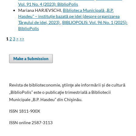
Vol. 91 No. 4 (2023): BiblioPolis
Mariana HARJEVSCHI,
Biblioteca Municipală „B.P.
Hasdeu” – instituție bazată pe idei (despre organizarea
Târgului de idei, 2023)
,
BIBLIOPOLIS: Vol. 96 No. 1 (2025):
BiblioPolis
1
2
3
>
>>
Make a Submission
Revista de biblioteconomie, ştiinţe ale informării și de cultură
„BiblioPolis” este o publicaţie trimestrială a Bibliotecii
Municipale „B.P. Hasdeu” din Chişinău.
ISSN 1811-900X
ISSN online 2587-3113