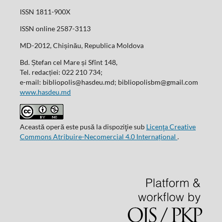
ISSN 1811-900X
ISSN online 2587-3113
MD-2012, Chișinău, Republica Moldova
Bd. Ștefan cel Mare și Sfînt 148,
Tel. redacției: 022 210 734;
e-mail: bibliopolis@hasdeu.md; bibliopolisbm@gmail.com
www.hasdeu.md
Această operă este pusă la dispoziţie sub
Licenţa Creative
Commons Atribuire-Necomercial 4.0 Internațional
.