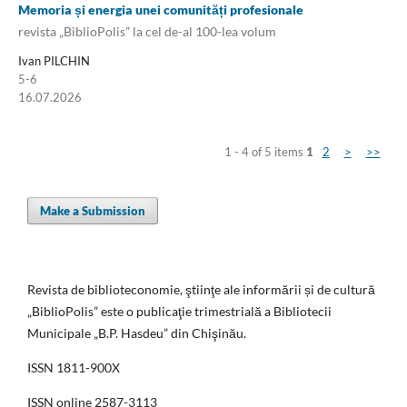
Memoria și energia unei comunități profesionale
revista „BiblioPolis” la cel de-al 100-lea volum
Ivan PILCHIN
5-6
16.07.2026
1 - 4 of 5 items
1
2
>
>>
Make a Submission
Revista de biblioteconomie, ştiinţe ale informării și de cultură
„BiblioPolis” este o publicaţie trimestrială a Bibliotecii
Municipale „B.P. Hasdeu” din Chişinău.
ISSN 1811-900X
ISSN online 2587-3113