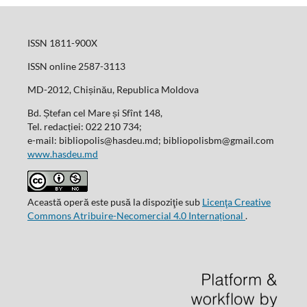
ISSN 1811-900X
ISSN online 2587-3113
MD-2012, Chișinău, Republica Moldova
Bd. Ștefan cel Mare și Sfînt 148,
Tel. redacției: 022 210 734;
e-mail: bibliopolis@hasdeu.md; bibliopolisbm@gmail.com
www.hasdeu.md
Această operă este pusă la dispoziţie sub
Licenţa Creative
Commons Atribuire-Necomercial 4.0 Internațional
.