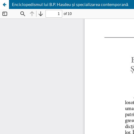
Enciclopedismul lui B.P. Hasdeu și specializarea contemporană